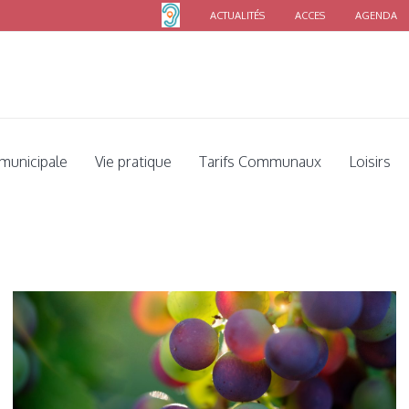
ACTUALITÉS
ACCES
AGENDA
Vous êtes ici:
Accueil
/
Commune
/
Concours photo
 municipale
Vie pratique
Tarifs Communaux
Loisirs