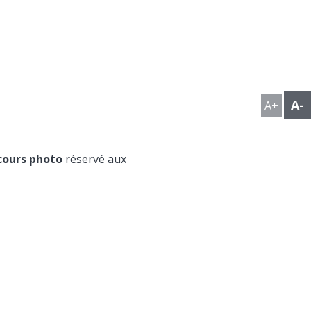
A-
A+
cours photo
réservé aux