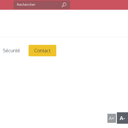
l !
Sécurité
Contact
A-
A+