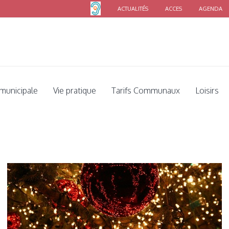
ACTUALITÉS
ACCES
AGENDA
us êtes ici:
Accueil
/
Commune
/
Ne jetez plus vos anciennes décorations de Noë
 municipale
Vie pratique
Tarifs Communaux
Loisirs