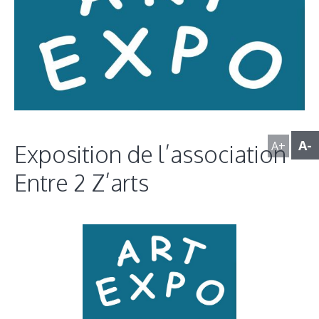
A-
A+
Exposition de l’association
Entre 2 Z’arts