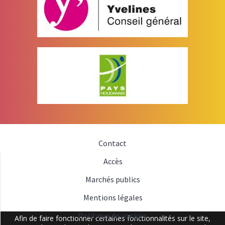
Contact
Accès
Marchés publics
Mentions légales
Politique de cookies
Afin de faire fonctionner certaines fonctionnalités sur le site,