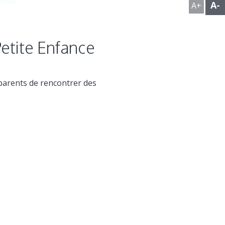
A-
A+
etite Enfance
parents de rencontrer des