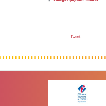
@ :
Tweet