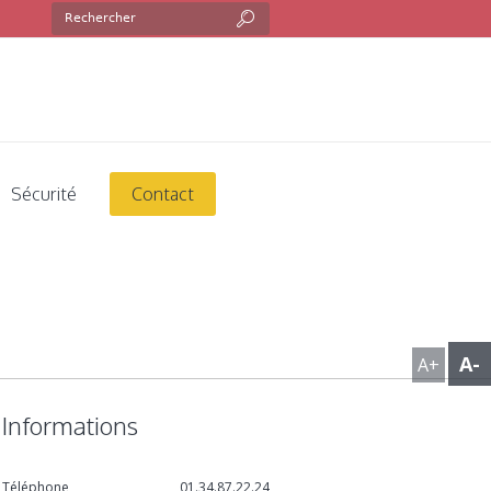
Sécurité
Contact
A-
A+
Informations
Téléphone
01.34.87.22.24