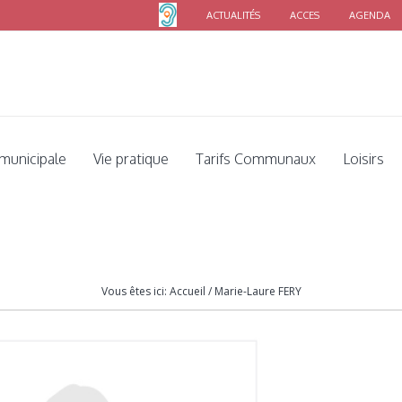
ACTUALITÉS
ACCES
AGENDA
 municipale
Vie pratique
Tarifs Communaux
Loisirs
Marie-Laure FERY
Vous êtes ici:
Accueil
/
Marie-Laure FERY